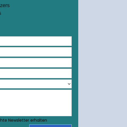
zers
s
hte Newsletter erhalten