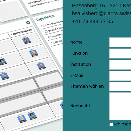
Hasenberg 15 - 3210 Ker
bsalvisberg@clarita.swis
+41 79 444 77 05
Name
*
Funktion
*
Institution
*
E-Mail
*
Themen wählen
*
Nachricht
Ich möc