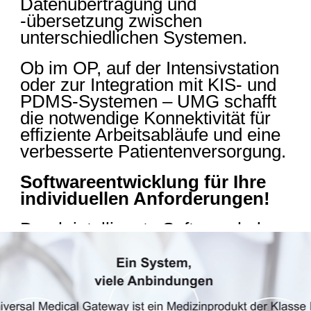
Datenübertragung und
-übersetzung zwischen
unterschiedlichen Systemen.
Ob im OP, auf der Intensivstation
oder zur Integration mit KIS- und
PDMS-Systemen – UMG schafft
die notwendige Konnektivität für
effiziente Arbeitsabläufe und eine
verbesserte Patientenversorgung.
Softwareentwicklung für Ihre
individuellen Anforderungen!
Durch intelligente Software heben
wir Ihr Medizinprodukt auf das
nächste Level
Mit mehr als 25 Jahren Erfahrung
im Bereich Medizintechnik