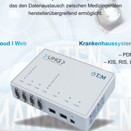
unterstützen wir Sie in Ihrem
Softwareprojekt.
Dabei begleiten wir Sie durch den
gesamten Prozess – von der
ersten Produktidee bis zur
lauffähigen Version.
Mehr erfahren - kurz Video
UMG
Mehr erfahren - kurz Flyer
Services